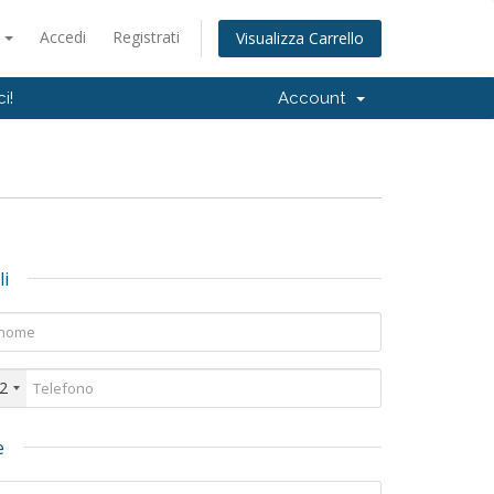
o
Accedi
Registrati
Visualizza Carrello
i!
Account
li
2
e