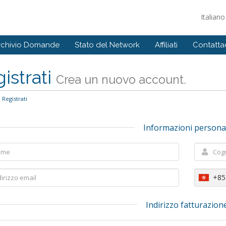
Italian
rchivio Domande
Stato del Network
Affiliati
Contattac
istrati
Crea un nuovo account.
Registrati
Informazioni persona
+85
Indirizzo fatturazion