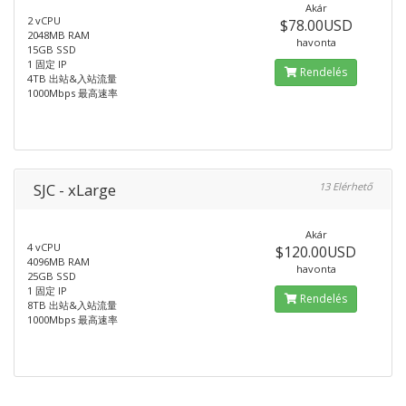
Akár
2 vCPU
$78.00USD
2048MB RAM
havonta
15GB SSD
1 固定 IP
Rendelés
4TB 出站&入站流量
1000Mbps 最高速率
SJC - xLarge
13 Elérhető
Akár
4 vCPU
$120.00USD
4096MB RAM
havonta
25GB SSD
1 固定 IP
Rendelés
8TB 出站&入站流量
1000Mbps 最高速率