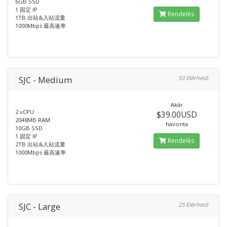
6GB SSD
1 固定 IP
Rendelés
1TB 出站&入站流量
1000Mbps 最高速率
SJC - Medium
53 Elérhető
Akár
2 vCPU
$39.00USD
2048MB RAM
havonta
10GB SSD
1 固定 IP
Rendelés
2TB 出站&入站流量
1000Mbps 最高速率
SJC - Large
25 Elérhető