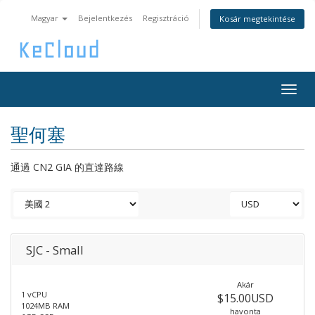
Magyar
Bejelentkezés
Regisztráció
Kosár megtekintése
Togg
navig
聖何塞
通過 CN2 GIA 的直達路線
SJC - Small
Akár
1 vCPU
$15.00USD
1024MB RAM
havonta