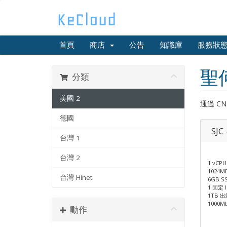
首頁
商店
公告
知識庫
服務狀
聖
分類
美國 2
通過 CN
德國
SJC 
台灣 1
台灣 2
1 vCPU
1024M
台灣 Hinet
6GB S
1 固定 I
1TB 
1000M
動作