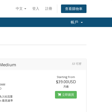
中文
登入
註冊
查看購物車
帳戶
- Medium
53 可用
Starting from
$39.00USD
 RAM
月繳
D
立即購買
站&入站流量
ps 最高速率