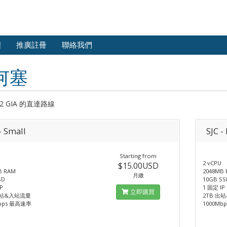
態
推廣註冊
聯絡我們
何塞
2 GIA 的直達路線
- Small
SJC 
Starting from
2 vCPU
$15.00USD
B RAM
2048MB
月繳
SD
10GB SS
P
1 固定 IP
立即購買
出站&入站流量
2TB 出
bps 最高速率
1000Mb