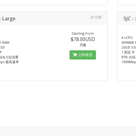
- Large
25 可用
SJC -
Starting from
4 vCPU
$78.00USD
B RAM
4096MB
月繳
SSD
25GB SS
P
1 固定 IP
立即購買
出站&入站流量
8TB 出
bps 最高速率
1000Mb