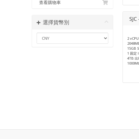
查看購物車
SJC 
選擇貨幣別
2 vCPU
2048M
15GB 
1 固定 I
4TB 
1000M