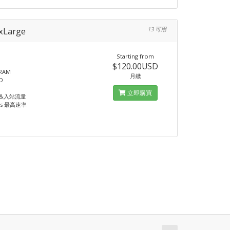
 xLarge
13 可用
Starting from
$120.00USD
 RAM
月繳
D
立即購買
站&入站流量
ps 最高速率